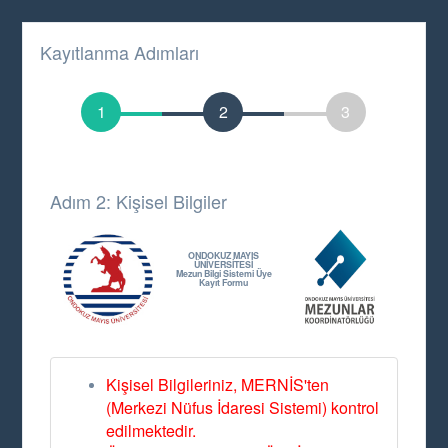
Kayıtlanma Adımları
1
2
3
Adım 2: Kişisel Bilgiler
ONDOKUZ MAYIS
ÜNİVERSİTESİ
Mezun Bilgi Sistemi Üye
Kayıt Formu
Kişisel Bilgileriniz, MERNİS'ten
(Merkezi Nüfus İdaresi Sistemi) kontrol
edilmektedir.